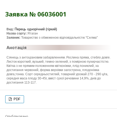
Заявка № 06036001
Перець однорічний (гіркий)
Вид:
Назва сорту:
Ятаган
Заявник:
Товариство з обмеженою відповідальністю "Селма"
Анотація
Сіянець з антоціановим забарвленням. Рослина пряма, стебло довге.
Листок короткий, вузький, темно-зелений, з помірною пухирчастістю.
Квітка з не прямим положенням квітконіжки, плід пониклий, за
достигання червоний, форма верхівки загострена, плодоніжка
довга,тонка. Сорт середньостиглий, товарний урожай 270 - 290 ц/га,
середня маса плоду 30-45г, вміст сухої речовини 14,9%, днів до
достигання 113-117.
PDF
Опубліковано