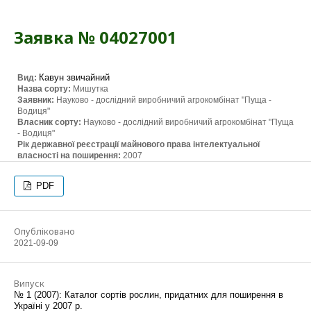
Заявка № 04027001
Кавун звичайний
Вид:
Назва сорту:
Мишутка
Заявник:
Науково - дослідний виробничий агрокомбінат "Пуща -
Водиця"
Власник сорту:
Науково - дослідний виробничий агрокомбінат "Пуща
- Водиця"
Рік державної реєстрації майнового права інтелектуальної
власності на поширення:
2007
PDF
Опубліковано
2021-09-09
Випуск
№ 1 (2007): Каталог сортів рослин, придатних для поширення в
Україні у 2007 р.