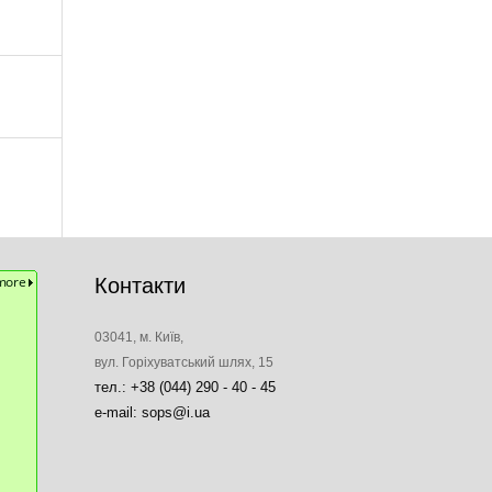
Контакти
03041, м. Київ,
вул. Горіхуватський шлях, 15
тел.: +38 (044) 290 - 40 - 45
e-mail: sops@i.ua