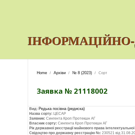
ІНФОРМАЦІЙНО-
Home
Архіви
№ 8 (2023)
/
/
/
Сорт
Заявка № 21118002
Редька посівна (редиска)
Вид:
Назва сорту:
ЦЕСАР
Заявник:
Сингента Кроп Протекшн АГ
Власник сорту:
Сингента Кроп Протекшн АГ
Рік державної реєстрації майнового права інтелектуально
Свідоцтво про державну реєстрацію №:
230521 від 31.08.2