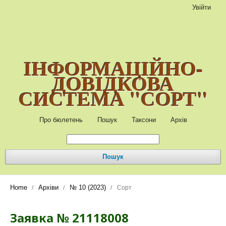
Увійти
ІНФОРМАЦІЙНО-
ДОВІДКОВА
СИСТЕМА "СОРТ"
Про бюлетень
Пошук
Таксони
Архів
Пошук
Home
Архіви
№ 10 (2023)
/
/
/
Сорт
Заявка № 21118008