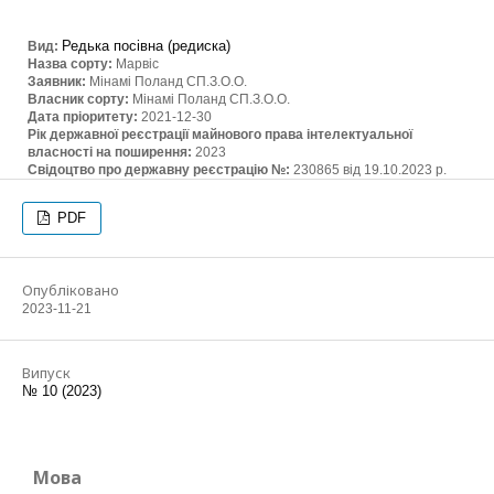
Редька посівна (редиска)
Вид:
Назва сорту:
Марвіс
Заявник:
Мінамі Поланд СП.З.О.О.
Власник сорту:
Мінамі Поланд СП.З.О.О.
Дата пріоритету:
2021-12-30
Рік державної реєстрації майнового права інтелектуальної
власності на поширення:
2023
Свідоцтво про державну реєстрацію №:
230865 від 19.10.2023 р.
PDF
Опубліковано
2023-11-21
Випуск
№ 10 (2023)
Мова