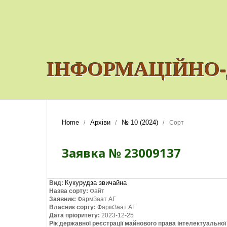
ІНФОРМАЦІЙНО-
Home
Архіви
№ 10 (2024)
/
/
/
Сорт
Заявка № 23009137
Кукурудза звичайна
Вид:
Назва сорту:
Файт
Заявник:
ФармЗаат АГ
Власник сорту:
ФармЗаат АГ
Дата пріоритету:
2023-12-25
Рік державної реєстрації майнового права інтелектуально