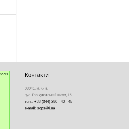
Контакти
03041, м. Київ,
вул. Горіхуватський шлях, 15
тел.: +38 (044) 290 - 40 - 45
e-mail: sops@i.ua