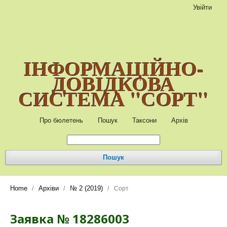
Увійти
ІНФОРМАЦІЙНО-
ДОВІДКОВА
СИСТЕМА "СОРТ"
Про бюлетень
Пошук
Таксони
Архів
Пошук
Home
Архіви
№ 2 (2019)
/
/
/
Сорт
Заявка № 18286003