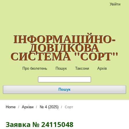
Увійти
ІНФОРМАЦІЙНО-
ДОВІДКОВА
СИСТЕМА "СОРТ"
Про бюлетень
Пошук
Таксони
Архів
Пошук
Home
Архіви
№ 4 (2025)
/
/
/
Сорт
Заявка № 24115048