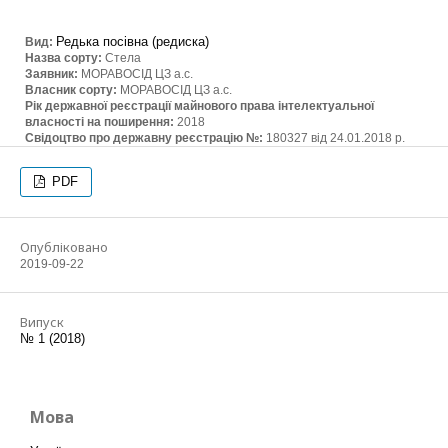
Редька посівна (редиска)
Вид:
Назва сорту:
Стела
Заявник:
МОРАВОСІД ЦЗ а.с.
Власник сорту:
МОРАВОСІД ЦЗ а.с.
Рік державної реєстрації майнового права інтелектуальної
власності на поширення:
2018
Свідоцтво про державну реєстрацію №:
180327 від 24.01.2018 р.
PDF
Опубліковано
2019-09-22
Випуск
№ 1 (2018)
Мова