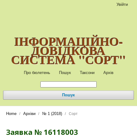
Увійти
ІНФОРМАЦІЙНО-
ДОВІДКОВА
СИСТЕМА "СОРТ"
Про бюлетень
Пошук
Таксони
Архів
Пошук
Home
Архіви
№ 1 (2018)
/
/
/
Сорт
Заявка № 16118003