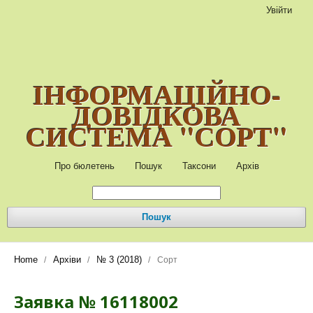
Увійти
ІНФОРМАЦІЙНО-
ДОВІДКОВА
СИСТЕМА "СОРТ"
Про бюлетень
Пошук
Таксони
Архів
Пошук
Home
Архіви
№ 3 (2018)
/
/
/
Сорт
Заявка № 16118002