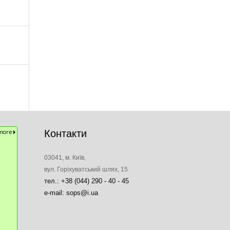
Контакти
03041, м. Київ,
вул. Горіхуватський шлях, 15
тел.: +38 (044) 290 - 40 - 45
e-mail: sops@i.ua