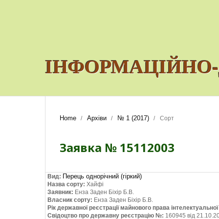
ІНФОРМАЦІЙНО-
Home
Архіви
№ 1 (2017)
/
/
/
Сорт
Заявка № 15112003
Перець однорічний (гіркий)
Вид:
Назва сорту:
Хайфі
Заявник:
Енза Заден Біхір Б.В.
Власник сорту:
Енза Заден Біхір Б.В.
Рік державної реєстрації майнового права інтелектуально
Свідоцтво про державну реєстрацію №:
160945 від 21.10.2