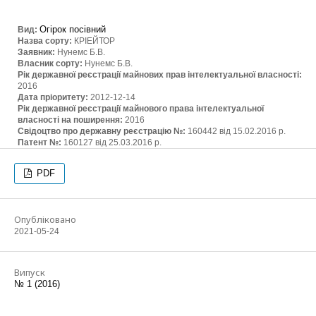
Огірок посівний
Вид:
Назва сорту:
КРІЕЙТОР
Заявник:
Нунемс Б.В.
Власник сорту:
Нунемс Б.В.
Рік державної реєстрації майнових прав інтелектуальної власності:
2016
Дата пріоритету:
2012-12-14
Рік державної реєстрації майнового права інтелектуальної
власності на поширення:
2016
Свідоцтво про державну реєстрацію №:
160442 від 15.02.2016 р.
Патент №:
160127 від 25.03.2016 р.
PDF
Опубліковано
2021-05-24
Випуск
№ 1 (2016)