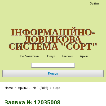
Увійти
ІНФОРМАЦІЙНО-
ДОВІДКОВА
СИСТЕМА "СОРТ"
Про бюлетень
Пошук
Таксони
Архів
Пошук
Home
Архіви
№ 1 (2016)
/
/
/
Сорт
Заявка № 12035008