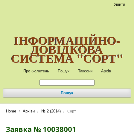
Увійти
ІНФОРМАЦІЙНО-
ДОВІДКОВА
СИСТЕМА "СОРТ"
Про бюлетень
Пошук
Таксони
Архів
Пошук
Home
Архіви
№ 2 (2014)
/
/
/
Сорт
Заявка № 10038001