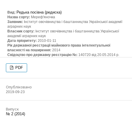
Редька посівна (редиска)
Вид:
Назва сорту:
Мереф'яночка
Заявник:
Інститут овочівництва і баштанництва Української академії
аграрних наук
Власник сорту:
Інститут овочівництва і баштанництва Української
академії аграрних наук
Дата пріоритету:
2010-01-11
Рік державної реєстрації майнового права інтелектуальної
власності на поширення:
2014
Свідоцтво про державну реєстрацію №:
140720 від 20.05.2014 р.
PDF
Опубліковано
2019-09-23
Випуск
№ 2 (2014)