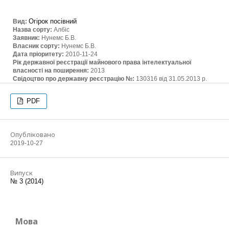
Огірок посівний
Вид:
Назва сорту:
Албіс
Заявник:
Нунемс Б.В.
Власник сорту:
Нунемс Б.В.
Дата пріоритету:
2010-11-24
Рік державної реєстрації майнового права інтелектуальної
власності на поширення:
2013
Свідоцтво про державну реєстрацію №:
130316 від 31.05.2013 р.
PDF
Опубліковано
2019-10-27
Випуск
№ 3 (2014)
Мова