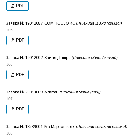
PDF
Заявка № 19012087: СОМТЮОЗО КС
(Пшениця м'яка (озима))
105
PDF
Заявка № 19012002: Хвиля Дніпра
(Пшениця м'яка (озима))
106
PDF
Заявка № 20013009: Аквітан
(Пшениця м'яка (яра))
107
PDF
Заявка № 18539001: Мв Мартонголд
(Пшениця спельта (озима))
108