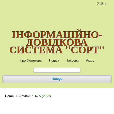
Увійти
ІНФОРМАЦІЙНО-
ДОВІДКОВА
СИСТЕМА "СОРТ"
Про бюлетень
Пошук
Таксони
Архів
Пошук
№ 5 (2022)
Home
Архіви
/
/