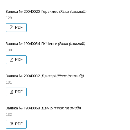
Заявка № 20040020: Гераклес
(Ріпак (озимий))
129
PDF
Заявка № 19040054: ГК Ченге
(Ріпак (озимий))
130
PDF
Заявка № 20040032: Дактарі
(Ріпак (озимий))
131
PDF
Заявка № 19040068: Дамір
(Ріпак (озимий))
132
PDF