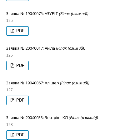
Заявка № 19040075: АЗУРІТ
(Ріпак (озимий))
125
PDF
Заявка № 20040017: Акіла
(Ріпак (озимий))
126
PDF
Заявка № 19040067: Алішер
(Ріпак (озимий))
127
PDF
Заявка № 20040033: Беатрікс КЛ
(Ріпак (озимий))
128
PDF