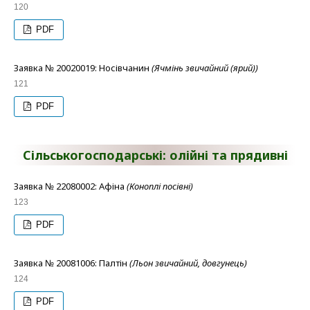
120
PDF
Заявка № 20020019: Носівчанин
(Ячмінь звичайний (ярий))
121
PDF
Сільськогосподарські: олійні та прядивні
Заявка № 22080002: Афіна
(Коноплі посівні)
123
PDF
Заявка № 20081006: Палтін
(Льон звичайний, довгунець)
124
PDF