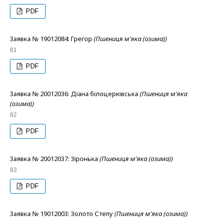
PDF
Заявка № 19012084: Грегор
(Пшениця м'яка (озима))
81
PDF
Заявка № 20012036: Діана білоцерківська
(Пшениця м'яка
(озима))
82
PDF
Заявка № 20012037: Зіронька
(Пшениця м'яка (озима))
83
PDF
Заявка № 19012003: Золото Степу
(Пшениця м'яка (озима))