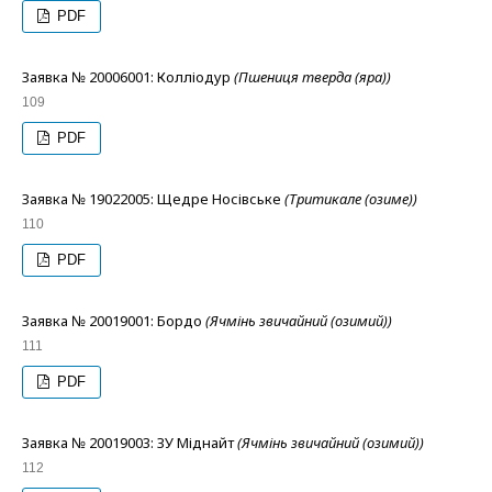
PDF
Заявка № 20006001: Колліодур
(Пшениця тверда (яра))
109
PDF
Заявка № 19022005: Щедре Носівське
(Тритикале (озиме))
110
PDF
Заявка № 20019001: Бордо
(Ячмінь звичайний (озимий))
111
PDF
Заявка № 20019003: ЗУ Міднайт
(Ячмінь звичайний (озимий))
112