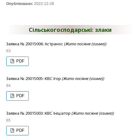
Опубліковано:
2022-12-28
Сільськогосподарські: злаки
Заявка № 20015006: Астранос
(Жито посівне (озиме))
63
PDF
Заявка № 20015005: КВС Ігор
(Жито посівне (озиме))
64
PDF
Заявка № 20015003: КВС Ініціатор
(Жито посівне (озиме))
65
PDF