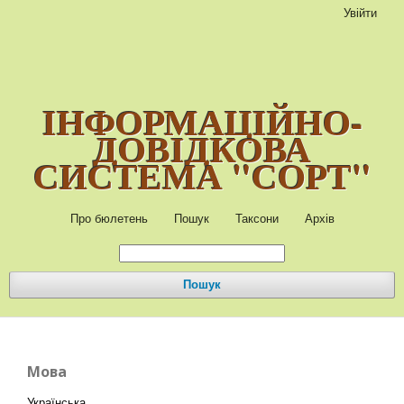
Увійти
ІНФОРМАЦІЙНО-
ДОВІДКОВА
СИСТЕМА "СОРТ"
Про бюлетень
Пошук
Таксони
Архів
Пошук
Мова
Українська