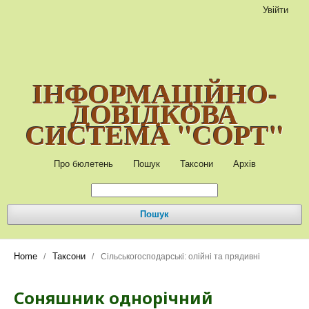
Увійти
ІНФОРМАЦІЙНО-
ДОВІДКОВА
СИСТЕМА "СОРТ"
Про бюлетень
Пошук
Таксони
Архів
Пошук
Home
Таксони
/
/
Сільськогосподарські: олійні та прядивні
Соняшник однорічний