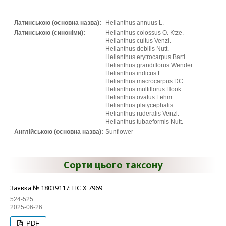
Латинською (основна назва):
Helianthus annuus L.
Латинською (синоніми):
Helianthus colossus O. Ktze.
Helianthus cultus Venzl.
Helianthus debilis Nutt.
Helianthus erytrocarpus Bartl.
Helianthus grandiflorus Wender.
Helianthus indicus L.
Helianthus macrocarpus DC.
Helianthus multiflorus Hook.
Helianthus ovatus Lehm.
Helianthus platycephalis.
Helianthus ruderalis Venzl.
Helianthus tubaeformis Nutt.
Англійською (основна назва):
Sunflower
Сорти цього таксону
Заявка № 18039117: НС Х 7969
524-525
2025-06-26
PDF