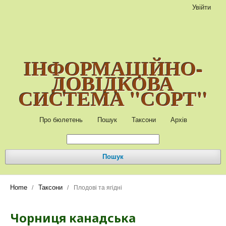
Увійти
ІНФОРМАЦІЙНО-
ДОВІДКОВА
СИСТЕМА "СОРТ"
Про бюлетень
Пошук
Таксони
Архів
Пошук
Home
Таксони
/
/
Плодові та ягідні
Чорниця канадська