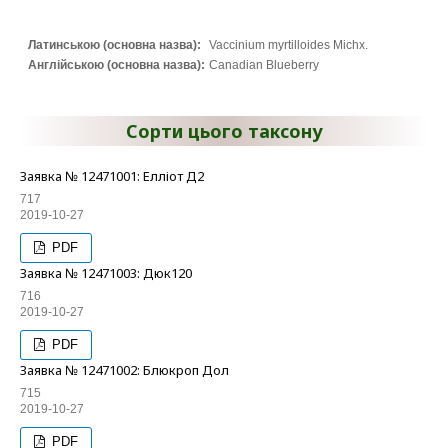
Латинською (основна назва):
Vaccinium myrtilloides Michx.
Англійською (основна назва):
Canadian Blueberry
Сорти цього таксону
Заявка № 12471001: Елліот Д2
717
2019-10-27
PDF
Заявка № 12471003: Дюк120
716
2019-10-27
PDF
Заявка № 12471002: Блюкроп Дол
715
2019-10-27
PDF