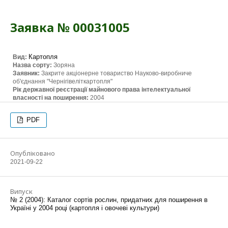
Заявка № 00031005
Картопля
Вид:
Назва сорту:
Зоряна
Заявник:
Закрите акціонерне товариство Науково-виробниче
об'єднання "Чернігівеліткартопля"
Рік державної реєстрації майнового права інтелектуальної
власності на поширення:
2004
PDF
Опубліковано
2021-09-22
Випуск
№ 2 (2004): Каталог сортів рослин, придатних для поширення в
Україні у 2004 році (картопля і овочеві культури)