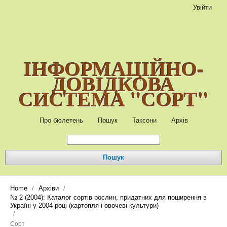
Увійти
ІНФОРМАЦІЙНО-
ДОВІДКОВА
СИСТЕМА "СОРТ"
Про бюлетень
Пошук
Таксони
Архів
Пошук
Home
Архіви
/
/
№ 2 (2004): Каталог сортів рослин, придатних для поширення в
Україні у 2004 році (картопля і овочеві культури)
/
Сорт