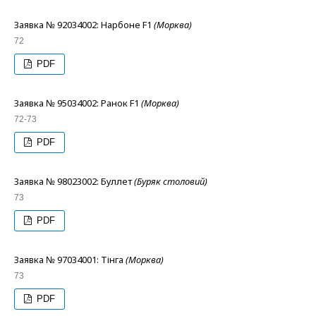
Заявка № 92034002: Нарбоне F1
(Морква)
72
PDF
Заявка № 95034002: Ранок F1
(Морква)
72-73
PDF
Заявка № 98023002: Буллет
(Буряк столовий)
73
PDF
Заявка № 97034001: Тінга
(Морква)
73
PDF