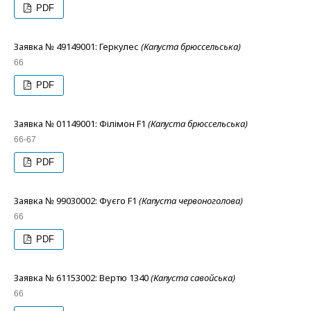
PDF
Заявка № 49149001: Геркулес
(Капуста брюссельська)
66
PDF
Заявка № 01149001: Філімон F1
(Капуста брюссельська)
66-67
PDF
Заявка № 99030002: Фуєго F1
(Капуста червоноголова)
66
PDF
Заявка № 61153002: Вертю 1340
(Капуста савойська)
66