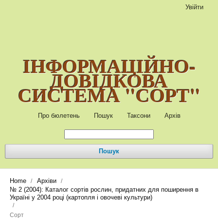
Увійти
ІНФОРМАЦІЙНО-
ДОВІДКОВА
СИСТЕМА "СОРТ"
Про бюлетень
Пошук
Таксони
Архів
Пошук
Home
Архіви
/
/
№ 2 (2004): Каталог сортів рослин, придатних для поширення в
Україні у 2004 році (картопля і овочеві культури)
/
Сорт