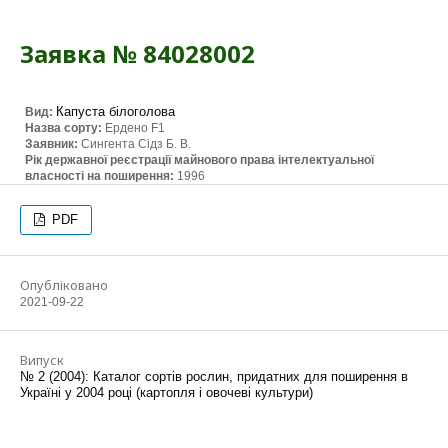
Заявка № 84028002
Капуста білоголова
Вид:
Назва сорту:
Ердено F1
Заявник:
Сингента Сідз Б. В.
Рік державної реєстрації майнового права інтелектуальної
власності на поширення:
1996
PDF
Опубліковано
2021-09-22
Випуск
№ 2 (2004): Каталог сортів рослин, придатних для поширення в
Україні у 2004 році (картопля і овочеві культури)