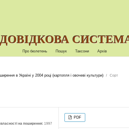
ДОВІДКОВА СИСТЕМА
Про бюлетень
Пошук
Таксони
Архів
ирення в Україні у 2004 році (картопля і овочеві культури)
/
Сорт
PDF
ї власності на поширення:
1997