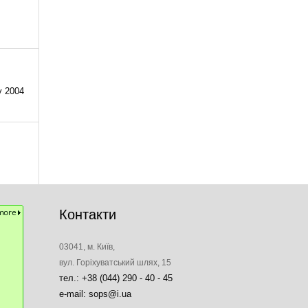
у 2004
Контакти
03041, м. Київ,
вул. Горіхуватський шлях, 15
тел.: +38 (044) 290 - 40 - 45
e-mail: sops@i.ua