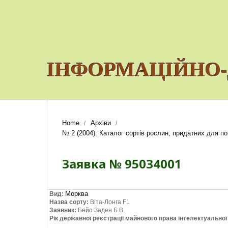
ІНФОРМАЦІЙНО-
Home
Архіви
/
/
№ 2 (2004): Каталог сортів рослин, придатних для пош
Заявка № 95034001
Морква
Вид:
Назва сорту:
Віта-Лонга F1
Заявник:
Бейо Заден Б.В.
Рік державної реєстрації майнового права інтелектуально