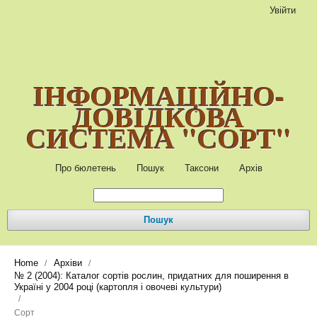
Увійти
ІНФОРМАЦІЙНО-
ДОВІДКОВА
СИСТЕМА "СОРТ"
Про бюлетень
Пошук
Таксони
Архів
Пошук
Home
Архіви
/
/
№ 2 (2004): Каталог сортів рослин, придатних для поширення в
Україні у 2004 році (картопля і овочеві культури)
/
Сорт