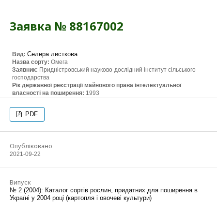
Заявка № 88167002
Селера листкова
Вид:
Назва сорту:
Омега
Заявник:
Придністровський науково-дослідний інститут сільського
господарства
Рік державної реєстрації майнового права інтелектуальної
власності на поширення:
1993
PDF
Опубліковано
2021-09-22
Випуск
№ 2 (2004): Каталог сортів рослин, придатних для поширення в
Україні у 2004 році (картопля і овочеві культури)