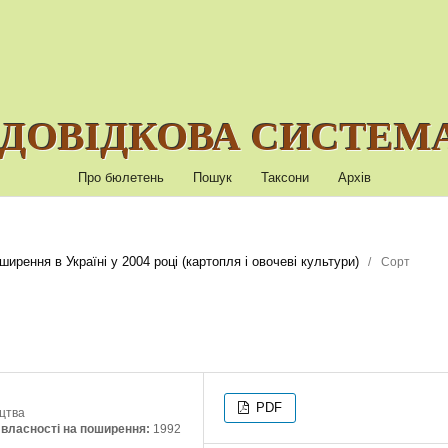
ДОВІДКОВА СИСТЕМА
Про бюлетень
Пошук
Таксони
Архів
ирення в Україні у 2004 році (картопля і овочеві культури)
/
Сорт
PDF
ицтва
ї власності на поширення:
1992