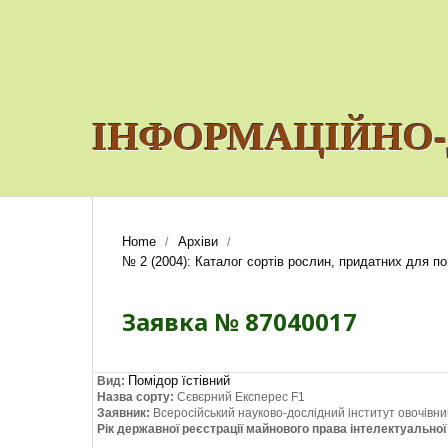
ІНФОРМАЦІЙНО-
Home
Архіви
/
/
№ 2 (2004): Каталог сортів рослин, придатних для пош
Заявка № 87040017
Помідор їстівний
Вид:
Назва сорту:
Сєвєрний Експерес F1
Заявник:
Всеросійський науково-дослідний інститут овочівн
Рік державної реєстрації майнового права інтелектуально