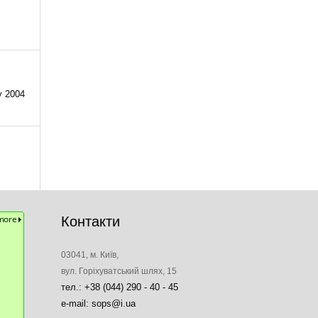
у 2004
Контакти
03041, м. Київ,
вул. Горіхуватський шлях, 15
тел.: +38 (044) 290 - 40 - 45
e-mail: sops@i.ua