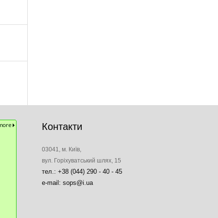
Контакти
03041, м. Київ,
вул. Горіхуватський шлях, 15
тел.: +38 (044) 290 - 40 - 45
e-mail: sops@i.ua