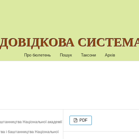
ДОВІДКОВА СИСТЕМА
Про бюлетень
Пошук
Таксони
Архів
PDF
баштанництва Національної академії
цтва і баштанництва Національної