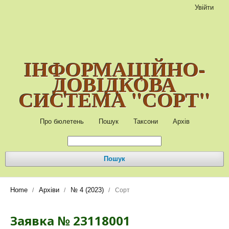
Увійти
ІНФОРМАЦІЙНО-
ДОВІДКОВА
СИСТЕМА "СОРТ"
Про бюлетень
Пошук
Таксони
Архів
Пошук
Home
Архіви
№ 4 (2023)
/
/
/
Сорт
Заявка № 23118001