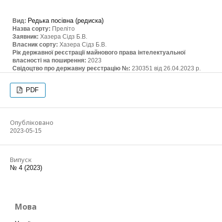
Редька посівна (редиска)
Вид:
Назва сорту:
Преліто
Заявник:
Хазера Сідз Б.В.
Власник сорту:
Хазера Сідз Б.В.
Рік державної реєстрації майнового права інтелектуальної
власності на поширення:
2023
Свідоцтво про державну реєстрацію №:
230351 від 26.04.2023 р.
PDF
Опубліковано
2023-05-15
Випуск
№ 4 (2023)
Мова