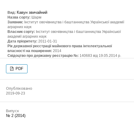
Кавун звичайний
Вид:
Назва сорту:
Шарм
Заявник:
Інститут овочівництва і баштанництва Української академії
аграрних наук
Власник сорту:
Інститут овочівництва і баштанництва Української
академії аграрних наук
Дата пріоритету:
2011-01-31
Рік державної реєстрації майнового права інтелектуальної
власності на поширення:
2014
Свідоцтво про державну реєстрацію №:
140683 від 19.05.2014 р.
PDF
Опубліковано
2019-09-23
Випуск
№ 2 (2014)