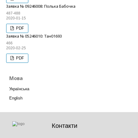
Заявка № 09246008: Полька Бабочка
487-488
2020-01-15
PDF
Заявка № 05246010: Тан01693
466
2020-02-25
PDF
Мова
Українська
English
Контакти