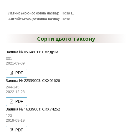
Латинською (основна назва):
Rosa L.
Англійською (основна назва):
Rose
Сорти цього таксону
Заявка № 05246011: Селдрім
331
2021-09-09
PDF
Заявка № 22339003: СКХ01626
244-245
2022-12-28
PDF
Заявка № 16339001: СКХ74262
123
2019-09-19
PDF