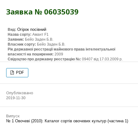
Заявка № 06035039
Огірок посівний
Вид:
Назва сорту:
Амант F1
Заявник:
Бейо Заден Б.В.
Власник сорту:
Бейо Заден Б.В.
Рік державної реєстрації майнового права інтелектуальної
власності на поширення:
2009
Свідоцтво про державну реєстрацію №:
09407 від 17.03.2009 р.
PDF
Опубліковано
2019-11-30
Випуск
№ 1 Овочеві (2010): Каталог сортів овочевих культур (частина 1)