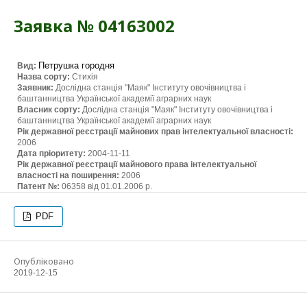
Заявка № 04163002
Петрушка городня
Вид:
Назва сорту:
Стихія
Заявник:
Дослідна станція "Маяк" Інституту овочівництва і
баштанництва Української академії аграрних наук
Власник сорту:
Дослідна станція "Маяк" Інституту овочівництва і
баштанництва Української академії аграрних наук
Рік державної реєстрації майнових прав інтелектуальної власності:
2006
Дата пріоритету:
2004-11-11
Рік державної реєстрації майнового права інтелектуальної
власності на поширення:
2006
Патент №:
06358 від 01.01.2006 р.
PDF
Опубліковано
2019-12-15