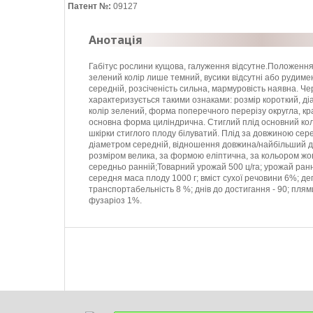
Патент №:
09127
Анотація
Габітус рослини кущова, галуження відсутне.Положення
зелений колір лише темний, вусики відсутні або рудиме
середній, розсіченість сильна, мармуровість наявна. Ч
характеризується такими ознаками: розмір короткий, ді
колір зелений, форма поперечного перерізу округла, кр
основна форма циліндрична. Стиглий плід основний кол
шкірки стиглого плоду білуватий. Плід за довжиною сер
діаметром середній, відношення довжина/найбільший ді
розміром велика, за формою еліптична, за кольором жов
середньо ранній;Товарний урожай 500 ц/га; урожай раннь
середня маса плоду 1000 г; вміст сухої речовини 6%; дег
транспортабельність 8 %; днів до достигання - 90; плям
фузаріоз 1%.