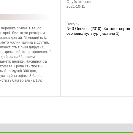
Опубліковано
2021-10-11
Випуск
 черешка пряме. Стебло :
№ 3 Овочеві (2010): Каталог сортів
нтарні. Листок за розміром
овочевих культур (частина 3)
ерешок довгий. Молодий плід
аметр малий, шийка відсутня,
апчастість тільки дифузна,
ір кремовий. Колір крапчастої
едній, за найбільшим
аметр велике. Насінина: за
тувата. Група стиглості -
ої продукції 300 ц/га;
устаційна оцінка 3 балів;
истість бактеріальна 1%;