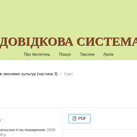
ДОВІДКОВА СИСТЕМА
Про бюлетень
Пошук
Таксони
Архів
в овочевих культур (частина 3)
/
Сорт
PDF
ь"
ї власності на поширення:
2009
9 р.