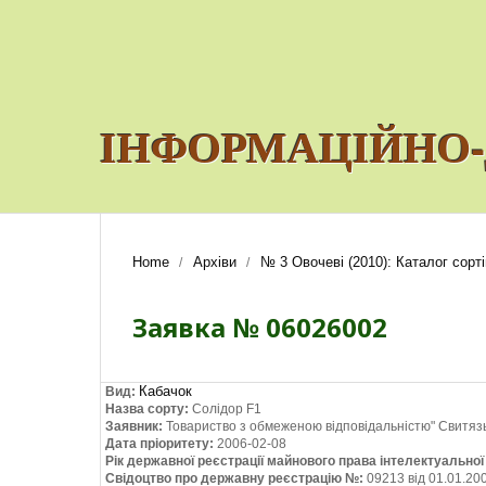
ІНФОРМАЦІЙНО-
Home
Архіви
№ 3 Овочеві (2010): Каталог сорті
/
/
Заявка № 06026002
Кабачок
Вид:
Назва сорту:
Солідор F1
Заявник:
Товариство з обмеженою відповідальністю" Свитяз
Дата пріоритету:
2006-02-08
Рік державної реєстрації майнового права інтелектуально
Свідоцтво про державну реєстрацію №:
09213 від 01.01.200