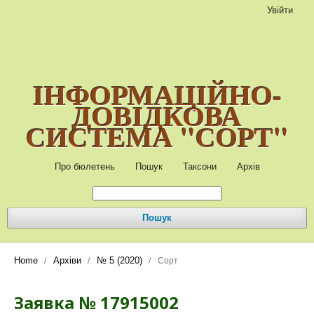
Увійти
ІНФОРМАЦІЙНО-
ДОВІДКОВА
СИСТЕМА "СОРТ"
Про бюлетень
Пошук
Таксони
Архів
Пошук
Home
Архіви
№ 5 (2020)
/
/
/
Сорт
Заявка № 17915002