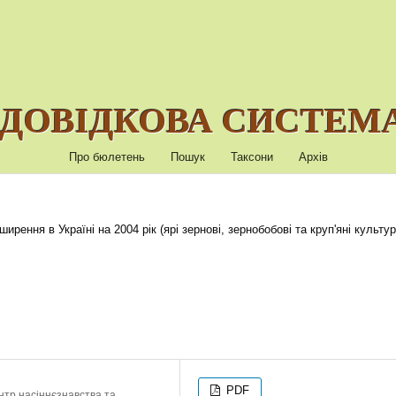
ДОВІДКОВА СИСТЕМА
Про бюлетень
Пошук
Таксони
Архів
рення в Україні на 2004 рік (ярі зернові, зернобобові та круп'яні культур
PDF
нтр насіннєзнавства та