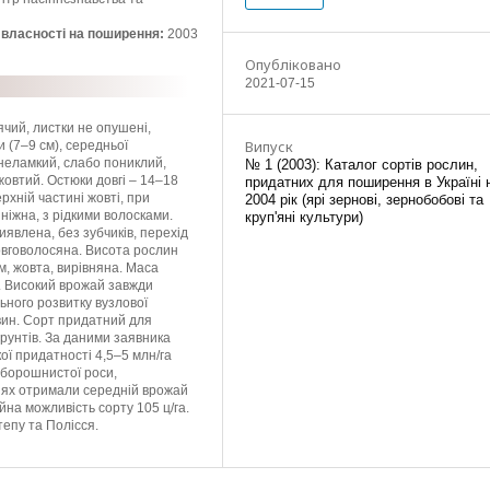
ї власності на поширення:
2003
Опубліковано
2021-07-15
ячий, листки не опушені,
Випуск
 (7–9 см), середньої
 неламкий, слабо пониклий,
№ 1 (2003): Каталог сортів рослин,
овтий. Остюки довгі – 14–18
придатних для поширення в Україні 
ерхній частині жовті, при
2004 рік (ярі зернові, зернобобові та
 ніжна, з рідкими волосками.
круп'яні культури)
явлена, без зубчиків, перехід
овговолосяна. Висота рослин
м, жовта, вирівняна. Маса
в. Високий врожай завжди
ьного розвитку вузлової
овин. Сорт придатний для
грунтів. За даними заявника
ої придатності 4,5–5 млн/га
, борошнистої роси,
іях отримали середній врожай
ійна можливість сорту 105 ц/га.
епу та Полісся.