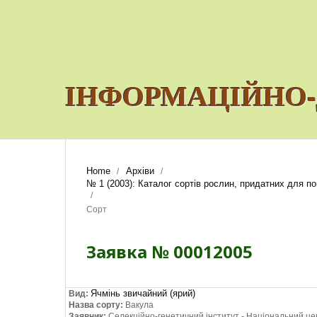
ІНФОРМАЦІЙНО-
Home
Архіви
/
/
№ 1 (2003): Каталог сортів рослин, придатних для поши
/
Сорт
Заявка № 00012005
Ячмінь звичайний (ярий)
Вид:
Назва сорту:
Вакула
Заявник:
Селекційно-генетичний інститут - Національний це