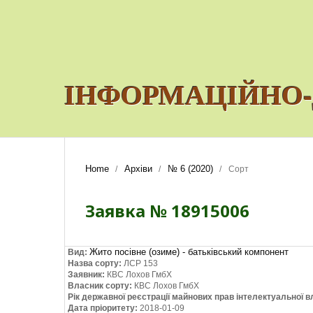
ІНФОРМАЦІЙНО-
Home
Архіви
№ 6 (2020)
/
/
/
Сорт
Заявка № 18915006
Жито посівне (озиме) - батьківський компонент
Вид:
Назва сорту:
ЛСР 153
Заявник:
КВС Лохов ГмбХ
Власник сорту:
КВС Лохов ГмбХ
Рік державної реєстрації майнових прав інтелектуальної в
Дата пріоритету:
2018-01-09