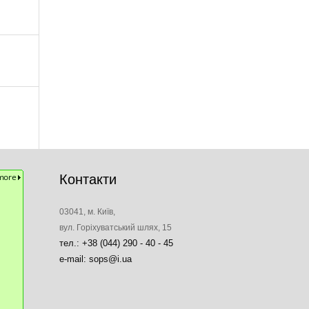
Контакти
03041, м. Київ,
вул. Горіхуватський шлях, 15
тел.: +38 (044) 290 - 40 - 45
e-mail: sops@i.ua