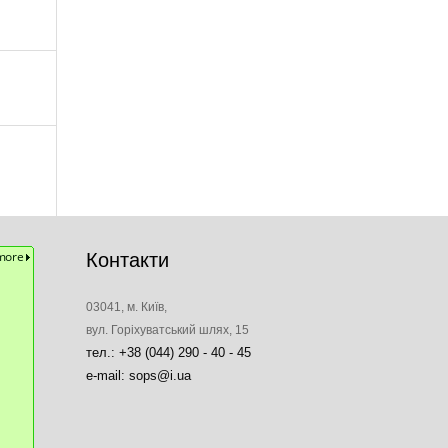
Контакти
03041, м. Київ,
вул. Горіхуватський шлях, 15
тел.: +38 (044) 290 - 40 - 45
e-mail: sops@i.ua