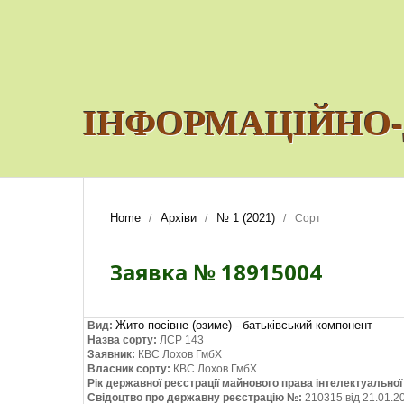
ІНФОРМАЦІЙНО-
Home
Архіви
№ 1 (2021)
/
/
/
Сорт
Заявка № 18915004
Жито посівне (озиме) - батьківський компонент
Вид:
Назва сорту:
ЛСР 143
Заявник:
КВС Лохов ГмбХ
Власник сорту:
КВС Лохов ГмбХ
Рік державної реєстрації майнового права інтелектуально
Свідоцтво про державну реєстрацію №:
210315 від 21.01.2