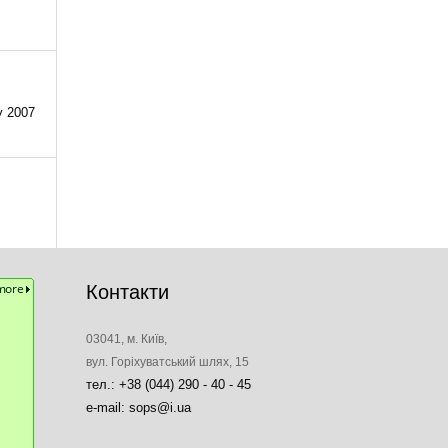
у 2007
Контакти
03041, м. Київ,
вул. Горіхуватський шлях, 15
тел.: +38 (044) 290 - 40 - 45
e-mail: sops@i.ua