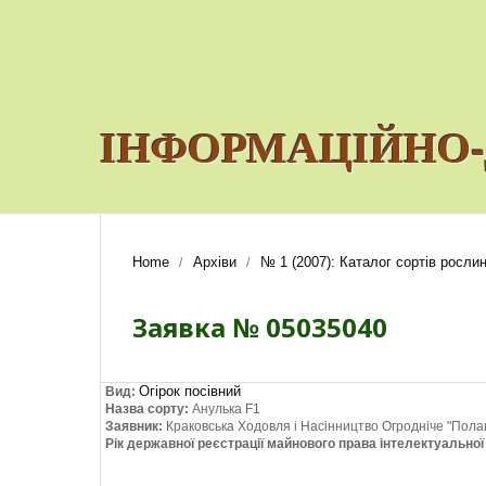
ІНФОРМАЦІЙНО-
Home
Архіви
№ 1 (2007): Каталог сортів рослин
/
/
Заявка № 05035040
Огірок посівний
Вид:
Назва сорту:
Анулька F1
Заявник:
Краковська Ходовля і Насінництво Огродніче "Полан"
Рік державної реєстрації майнового права інтелектуально