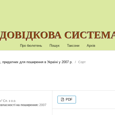
ДОВІДКОВА СИСТЕМА
Про бюлетень
Пошук
Таксони
Архів
, придатних для поширення в Україні у 2007 р.
/
Сорт
PDF
 Сп. з о.о.
ї власності на поширення:
2007