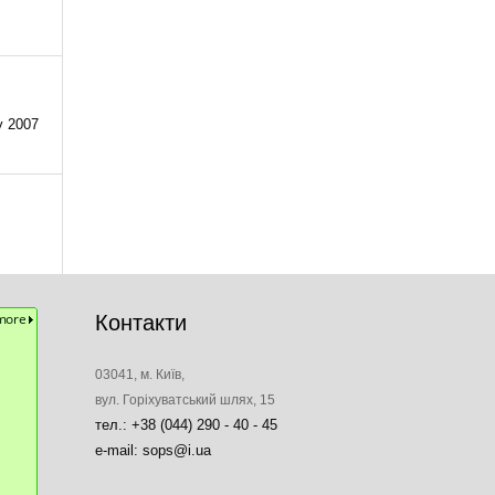
у 2007
Контакти
03041, м. Київ,
вул. Горіхуватський шлях, 15
тел.: +38 (044) 290 - 40 - 45
e-mail: sops@i.ua