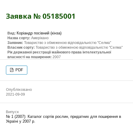
Заявка № 05185001
Коріандр посівний (кінза)
Вид:
Назва сорту:
Амерікано
Заявник:
Товариство з обмеженою відповідальністю "Селма"
Власник сорту:
Товариство з обмеженою відповідальністю "Селма"
Рік державної реєстрації майнового права інтелектуальної
власності на поширення:
2007
PDF
Опубліковано
2021-09-09
Випуск
№ 1 (2007): Каталог сортів рослин, придатних для поширення в
Україні у 2007 р.