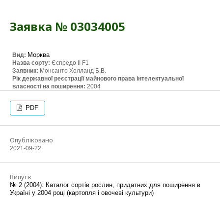
Заявка № 03034005
Морква
Вид:
Назва сорту:
Єспредо ІІ F1
Заявник:
Монсанто Холланд Б.В.
Рік державної реєстрації майнового права інтелектуальної
власності на поширення:
2004
PDF
Опубліковано
2021-09-22
Випуск
№ 2 (2004): Каталог сортів рослин, придатних для поширення в
Україні у 2004 році (картопля і овочеві культури)