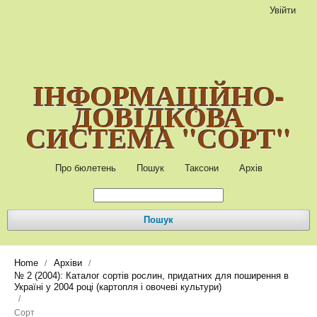
Увійти
ІНФОРМАЦІЙНО-
ДОВІДКОВА
СИСТЕМА "СОРТ"
Про бюлетень
Пошук
Таксони
Архів
Пошук
Home
Архіви
/
/
№ 2 (2004): Каталог сортів рослин, придатних для поширення в
Україні у 2004 році (картопля і овочеві культури)
/
Сорт