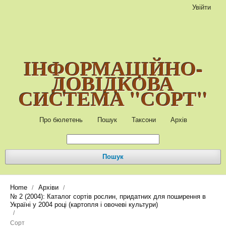
Увійти
ІНФОРМАЦІЙНО-
ДОВІДКОВА
СИСТЕМА "СОРТ"
Про бюлетень
Пошук
Таксони
Архів
Пошук
Home
Архіви
/
/
№ 2 (2004): Каталог сортів рослин, придатних для поширення в
Україні у 2004 році (картопля і овочеві культури)
/
Сорт