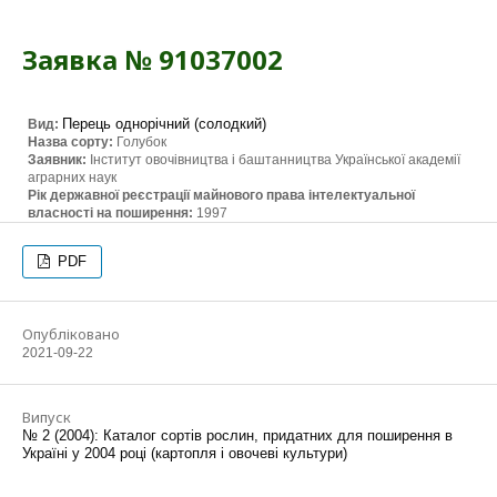
Заявка № 91037002
Перець однорічний (солодкий)
Вид:
Назва сорту:
Голубок
Заявник:
Інститут овочівництва і баштанництва Української академії
аграрних наук
Рік державної реєстрації майнового права інтелектуальної
власності на поширення:
1997
PDF
Опубліковано
2021-09-22
Випуск
№ 2 (2004): Каталог сортів рослин, придатних для поширення в
Україні у 2004 році (картопля і овочеві культури)