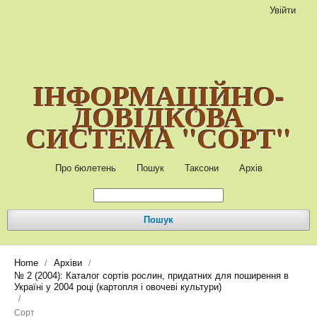
Увійти
ІНФОРМАЦІЙНО-
ДОВІДКОВА
СИСТЕМА "СОРТ"
Про бюлетень
Пошук
Таксони
Архів
Пошук
Home
Архіви
/
/
№ 2 (2004): Каталог сортів рослин, придатних для поширення в
Україні у 2004 році (картопля і овочеві культури)
/
Сорт