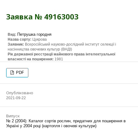
Заявка № 49163003
Петрушка городня
Вид:
Назва сорту:
Цукрова
Заявник:
Всеросійський науково-дослідний інститут селекції і
насінництва овочевих культур (ВНДІ)
Рік державної реєстрації майнового права інтелектуальної
власності на поширення:
1981
PDF
Опубліковано
2021-09-22
Випуск
№ 2 (2004): Каталог сортів рослин, придатних для поширення в
Україні у 2004 році (картопля і овочеві культури)