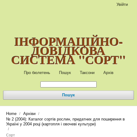
Увійти
ІНФОРМАЦІЙНО-
ДОВІДКОВА
СИСТЕМА "СОРТ"
Про бюлетень
Пошук
Таксони
Архів
Пошук
Home
Архіви
/
/
№ 2 (2004): Каталог сортів рослин, придатних для поширення в
Україні у 2004 році (картопля і овочеві культури)
/
Сорт