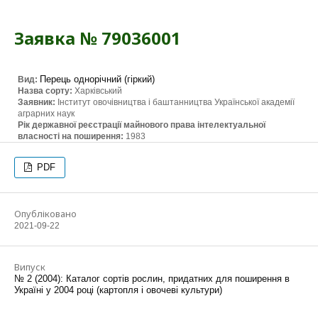
Заявка № 79036001
Перець однорічний (гіркий)
Вид:
Назва сорту:
Харківський
Заявник:
Інститут овочівництва і баштанництва Української академії
аграрних наук
Рік державної реєстрації майнового права інтелектуальної
власності на поширення:
1983
PDF
Опубліковано
2021-09-22
Випуск
№ 2 (2004): Каталог сортів рослин, придатних для поширення в
Україні у 2004 році (картопля і овочеві культури)