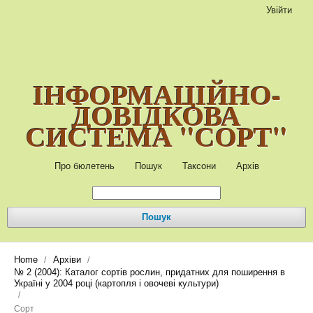
Увійти
ІНФОРМАЦІЙНО-
ДОВІДКОВА
СИСТЕМА "СОРТ"
Про бюлетень
Пошук
Таксони
Архів
Пошук
Home
Архіви
/
/
№ 2 (2004): Каталог сортів рослин, придатних для поширення в
Україні у 2004 році (картопля і овочеві культури)
/
Сорт