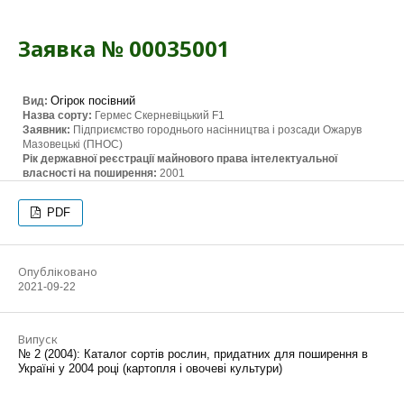
Заявка № 00035001
Огірок посівний
Вид:
Назва сорту:
Гермес Скерневіцький F1
Заявник:
Підприємство городнього насінництва і розсади Ожарув
Мазовецькі (ПНОС)
Рік державної реєстрації майнового права інтелектуальної
власності на поширення:
2001
PDF
Опубліковано
2021-09-22
Випуск
№ 2 (2004): Каталог сортів рослин, придатних для поширення в
Україні у 2004 році (картопля і овочеві культури)