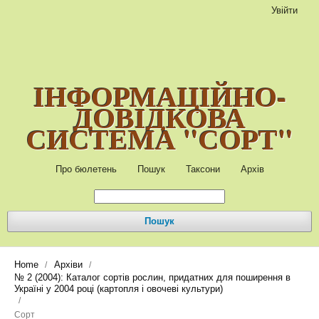
Увійти
ІНФОРМАЦІЙНО-
ДОВІДКОВА
СИСТЕМА "СОРТ"
Про бюлетень
Пошук
Таксони
Архів
Пошук
Home
Архіви
/
/
№ 2 (2004): Каталог сортів рослин, придатних для поширення в
Україні у 2004 році (картопля і овочеві культури)
/
Сорт