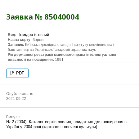
Заявка № 85040004
Помідор їстівний
Вид:
Назва сорту:
Зорень
Заявник:
Київська дослідна станція Інституту овочівництва і
баштанництва Української академії аграрних наук
Рік державної реєстрації майнового права інтелектуальної
власності на поширення:
1991
PDF
Опубліковано
2021-09-22
Випуск
№ 2 (2004): Каталог сортів рослин, придатних для поширення в
Україні у 2004 році (картопля і овочеві культури)