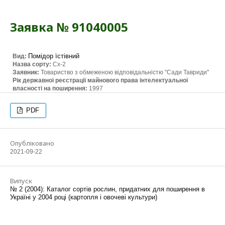
Заявка № 91040005
Помідор їстівний
Вид:
Назва сорту:
Сх-2
Заявник:
Товариство з обмеженою відповідальністю "Сади Тавриди"
Рік державної реєстрації майнового права інтелектуальної
власності на поширення:
1997
PDF
Опубліковано
2021-09-22
Випуск
№ 2 (2004): Каталог сортів рослин, придатних для поширення в
Україні у 2004 році (картопля і овочеві культури)