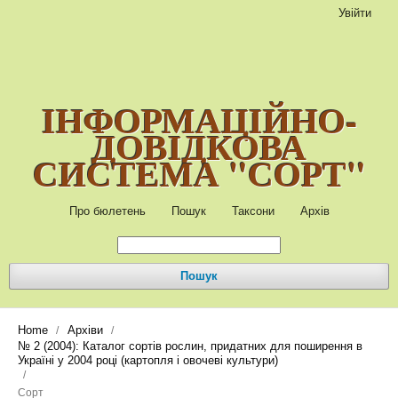
Увійти
ІНФОРМАЦІЙНО-
ДОВІДКОВА
СИСТЕМА "СОРТ"
Про бюлетень
Пошук
Таксони
Архів
Пошук
Home
Архіви
/
/
№ 2 (2004): Каталог сортів рослин, придатних для поширення в
Україні у 2004 році (картопля і овочеві культури)
/
Сорт