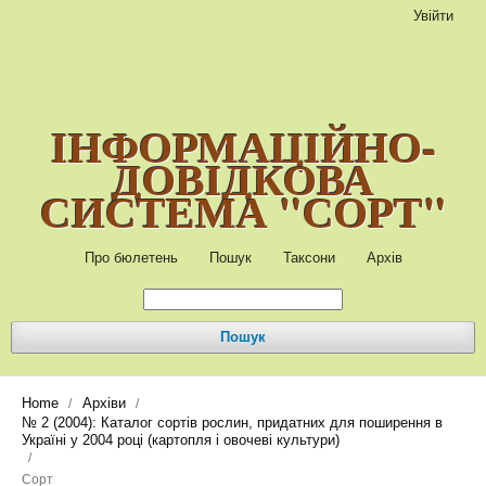
Увійти
ІНФОРМАЦІЙНО-
ДОВІДКОВА
СИСТЕМА "СОРТ"
Про бюлетень
Пошук
Таксони
Архів
Пошук
Home
Архіви
/
/
№ 2 (2004): Каталог сортів рослин, придатних для поширення в
Україні у 2004 році (картопля і овочеві культури)
/
Сорт