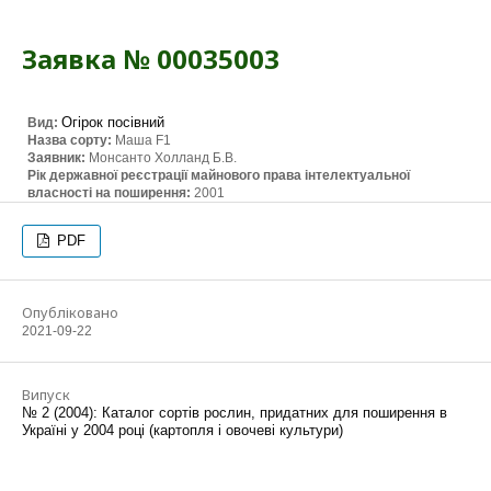
Заявка № 00035003
Огірок посівний
Вид:
Назва сорту:
Маша F1
Заявник:
Монсанто Холланд Б.В.
Рік державної реєстрації майнового права інтелектуальної
власності на поширення:
2001
PDF
Опубліковано
2021-09-22
Випуск
№ 2 (2004): Каталог сортів рослин, придатних для поширення в
Україні у 2004 році (картопля і овочеві культури)