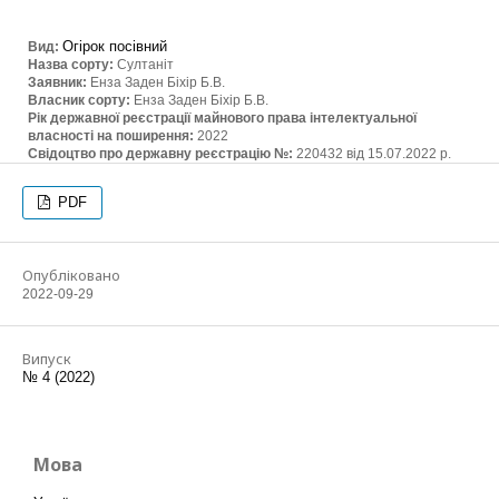
Огірок посівний
Вид:
Назва сорту:
Султаніт
Заявник:
Енза Заден Біхір Б.В.
Власник сорту:
Енза Заден Біхір Б.В.
Рік державної реєстрації майнового права інтелектуальної
власності на поширення:
2022
Свідоцтво про державну реєстрацію №:
220432 від 15.07.2022 р.
PDF
Опубліковано
2022-09-29
Випуск
№ 4 (2022)
Мова