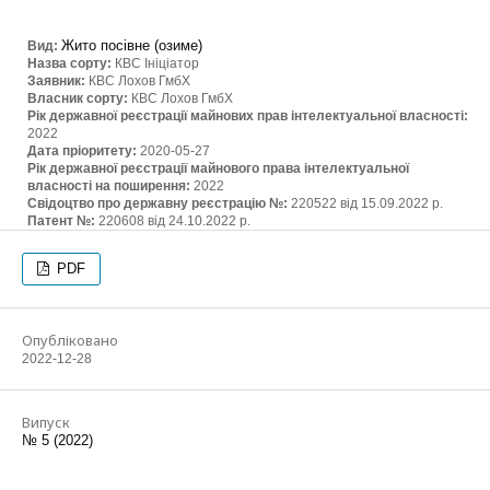
Жито посівне (озиме)
Вид:
Назва сорту:
КВС Ініціатор
Заявник:
КВС Лохов ГмбХ
Власник сорту:
КВС Лохов ГмбХ
Рік державної реєстрації майнових прав інтелектуальної власності:
2022
Дата пріоритету:
2020-05-27
Рік державної реєстрації майнового права інтелектуальної
власності на поширення:
2022
Свідоцтво про державну реєстрацію №:
220522 від 15.09.2022 р.
Патент №:
220608 від 24.10.2022 р.
PDF
Опубліковано
2022-12-28
Випуск
№ 5 (2022)