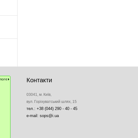
Контакти
03041, м. Київ,
вул. Горіхуватський шлях, 15
тел.: +38 (044) 290 - 40 - 45
e-mail: sops@i.ua