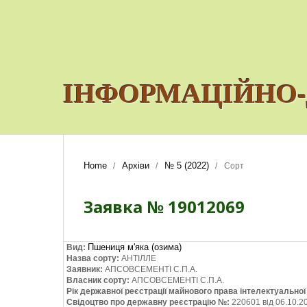
ІНФОРМАЦІЙНО-
Home
Архіви
№ 5 (2022)
/
/
/
Сорт
Заявка № 19012069
Пшениця м'яка (озима)
Вид:
Назва сорту:
АНТІЛЛЕ
Заявник:
АПСОВСЕМЕНТІ С.П.А.
Власник сорту:
АПСОВСЕМЕНТІ С.П.А.
Рік державної реєстрації майнового права інтелектуально
Свідоцтво про державну реєстрацію №:
220601 від 06.10.2