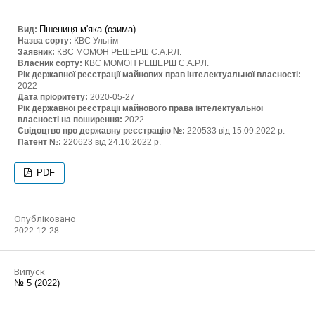
Пшениця м'яка (озима)
Вид:
Назва сорту:
КВС Ультім
Заявник:
КВС МОМОН РЕШЕРШ С.А.Р.Л.
Власник сорту:
КВС МОМОН РЕШЕРШ С.А.Р.Л.
Рік державної реєстрації майнових прав інтелектуальної власності:
2022
Дата пріоритету:
2020-05-27
Рік державної реєстрації майнового права інтелектуальної
власності на поширення:
2022
Свідоцтво про державну реєстрацію №:
220533 від 15.09.2022 р.
Патент №:
220623 від 24.10.2022 р.
PDF
Опубліковано
2022-12-28
Випуск
№ 5 (2022)