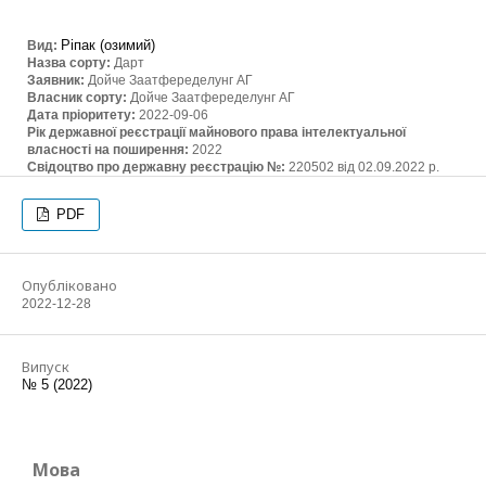
Ріпак (озимий)
Вид:
Назва сорту:
Дарт
Заявник:
Дойче Заатфеределунг АГ
Власник сорту:
Дойче Заатфеределунг АГ
Дата пріоритету:
2022-09-06
Рік державної реєстрації майнового права інтелектуальної
власності на поширення:
2022
Свідоцтво про державну реєстрацію №:
220502 від 02.09.2022 р.
PDF
Опубліковано
2022-12-28
Випуск
№ 5 (2022)
Мова